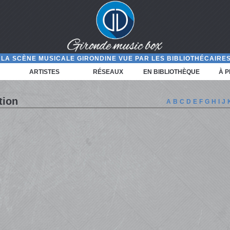
LA SCÈNE MUSICALE GIRONDINE VUE PAR LES BIBLIOTHÉCAIRES
ARTISTES
RÉSEAUX
EN BIBLIOTHÈQUE
À 
tion
A
B
C
D
E
F
G
H
I
J