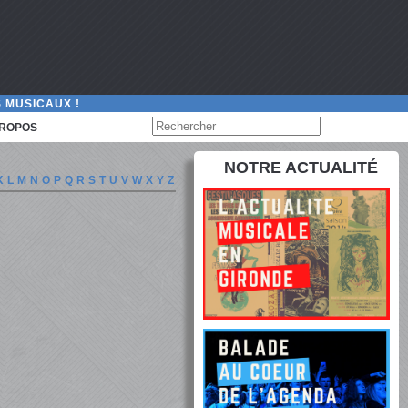
 MUSICAUX !
PROPOS
NOTRE ACTUALITÉ
K
L
M
N
O
P
Q
R
S
T
U
V
W
X
Y
Z