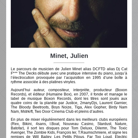
Minet, Julien
Le parcours de musicien de Julien Minet alias DCFTD alias Dj Cat
F*** The Decks débute avec une pratique intensive du piano, jusqu’à
l’électrocution provoquée par l’acquisition en 1995 d’une boîte à
rythme associée à des platines vinyles.
Aujourd’hui auteur, compositeur, interprète, producteur (Boxon
Records), et éditeur (Humaine Box), en 2007, il fonde et manage le
label de musique Boxon Records, dont les titres sont joués aux
quatre coins de la planète par Justice, 2manyDjs, Laurent Garnier,
The Bloody Beetroots, Boys Noize, Tiga, Alex Gopher, Birdy Nam
Nam, Mstrkrft, Two Door Cinema Club et pleins d’autres.
En plus de mixer régulièrement dans les meilleurs clubs européens
(Rex, Bikini, 4sans, I.Boat, Nouveau Casino, Stardust, Nature,
Batofar), il sort les disques pour Tom Deluxx, Dilemn, The Toxic
Avenger, The Zombie Kids, François Ier, T.Raumschmiere, et signe les
remixes de Will Bailey, Les Petits Pilous, Far Too Loud, Electric