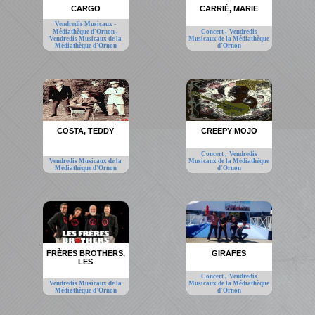
CARGO
CARRIÉ, MARIE
Vendredis Musicaux -
,
,
Médiathèque d'Ornon
Concert
Vendredis
Vendredis Musicaux de la
Musicaux de la Médiathèque
Médiathèque d'Ornon
d'Ornon
COSTA, TEDDY
CREEPY MOJO
,
Concert
Vendredis
Vendredis Musicaux de la
Musicaux de la Médiathèque
Médiathèque d'Ornon
d'Ornon
FRÈRES BROTHERS,
GIRAFES
LES
,
Concert
Vendredis
Vendredis Musicaux de la
Musicaux de la Médiathèque
Médiathèque d'Ornon
d'Ornon