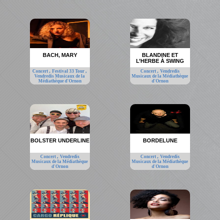
BACH, MARY
BLANDINE ET
L’HERBE À SWING
,
,
,
Concert
Festival 33 Tour
Concert
Vendredis
Vendredis Musicaux de la
Musicaux de la Médiathèque
Médiathèque d'Ornon
d'Ornon
BOLSTER UNDERLINE
BORDELUNE
,
,
Concert
Vendredis
Concert
Vendredis
Musicaux de la Médiathèque
Musicaux de la Médiathèque
d'Ornon
d'Ornon