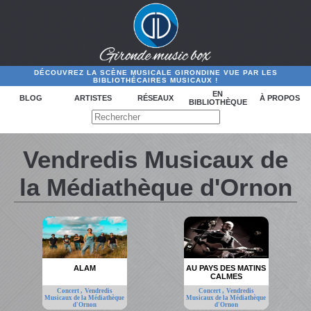
DÉCOUVREZ LA SCÈNE MUSICALE GIRONDINE VUE PAR LES
BIBLIOTHÉCAIRES MUSICAUX !
EN
BLOG
ARTISTES
RÉSEAUX
À PROPOS
BIBLIOTHÈQUE
Vendredis Musicaux de
la Médiathèque d'Ornon
ALAM
AU PAYS DES MATINS
CALMES
,
,
Concert
Vendredis
Concert
Vendredis
Musicaux de la Médiathèque
Musicaux de la Médiathèque
d'Ornon
d'Ornon