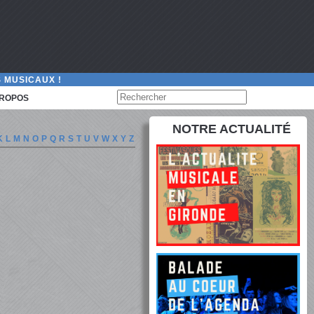
 MUSICAUX !
PROPOS
NOTRE ACTUALITÉ
K
L
M
N
O
P
Q
R
S
T
U
V
W
X
Y
Z