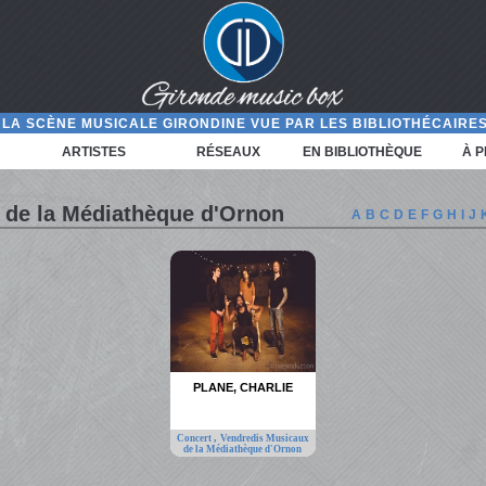
LA SCÈNE MUSICALE GIRONDINE VUE PAR LES BIBLIOTHÉCAIRES
ARTISTES
RÉSEAUX
EN BIBLIOTHÈQUE
À 
 de la Médiathèque d'Ornon
A
B
C
D
E
F
G
H
I
J
PLANE, CHARLIE
,
Concert
Vendredis Musicaux
de la Médiathèque d'Ornon