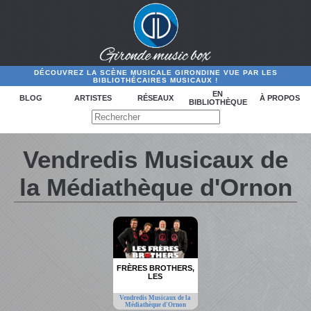
DÉCOUVREZ LA SCÈNE MUSICALE GIRONDINE VUE PAR LES
BIBLIOTHÉCAIRES MUSICAUX !
EN
BLOG
ARTISTES
RÉSEAUX
À PROPOS
BIBLIOTHÈQUE
Vendredis Musicaux de
la Médiathèque d'Ornon
FRÈRES BROTHERS,
LES
Vendredis Musicaux de la
Médiathèque d'Ornon