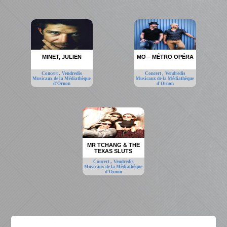
MINET, JULIEN
MO – MÉTRO OPÉRA
,
,
Concert
Vendredis
Concert
Vendredis
Musicaux de la Médiathèque
Musicaux de la Médiathèque
d'Ornon
d'Ornon
MR TCHANG & THE
TEXAS SLUTS
,
Concert
Vendredis
Musicaux de la Médiathèque
d'Ornon