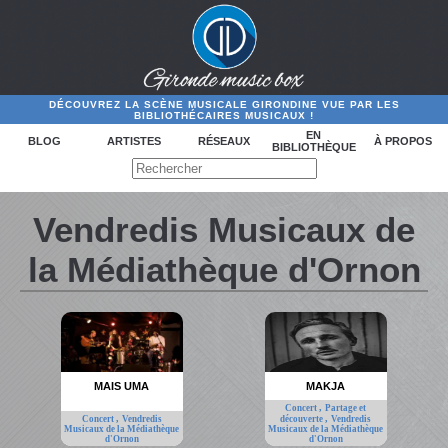
DÉCOUVREZ LA SCÈNE MUSICALE GIRONDINE VUE PAR LES
BIBLIOTHÉCAIRES MUSICAUX !
EN
BLOG
ARTISTES
RÉSEAUX
À PROPOS
BIBLIOTHÈQUE
Vendredis Musicaux de
la Médiathèque d'Ornon
MAIS UMA
MAKJA
,
Concert
Partage et
,
,
Concert
Vendredis
découverte
Vendredis
Musicaux de la Médiathèque
Musicaux de la Médiathèque
d'Ornon
d'Ornon