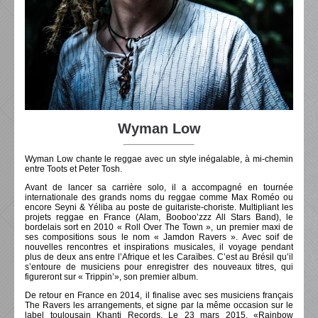
Wyman Low
Wyman Low chante le reggae avec un style inégalable, à mi-chemin
entre Toots et Peter Tosh.
Avant de lancer sa carrière solo, il a accompagné en tournée
internationale des grands noms du reggae comme Max Roméo ou
encore Seyni & Yéliba au poste de guitariste-choriste. Multipliant les
projets reggae en France (Alam, Booboo’zzz All Stars Band), le
bordelais sort en 2010 « Roll Over The Town », un premier maxi de
ses compositions sous le nom « Jamdon Ravers ». Avec soif de
nouvelles rencontres et inspirations musicales, il voyage pendant
plus de deux ans entre l’Afrique et les Caraïbes. C’est au Brésil qu’il
s’entoure de musiciens pour enregistrer des nouveaux titres, qui
figureront sur « Trippin’», son premier album.
De retour en France en 2014, il finalise avec ses musiciens français
The Ravers les arrangements, et signe par la même occasion sur le
label toulousain Khanti Records. Le 23 mars 2015, «Rainbow