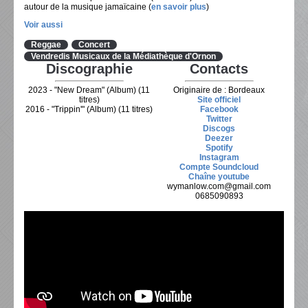
autour de la musique jamaïcaine (
en savoir plus
)
Voir aussi
Reggae
Concert
Vendredis Musicaux de la Médiathèque d'Ornon
Discographie
Contacts
2023 - "New Dream" (Album) (11
Originaire de : Bordeaux
titres)
Site officiel
2016 - "Trippin'" (Album) (11 titres)
Facebook
Twitter
Discogs
Deezer
Spotify
Instagram
Compte Soundcloud
Chaîne youtube
wymanlow.com@gmail.com
0685090893