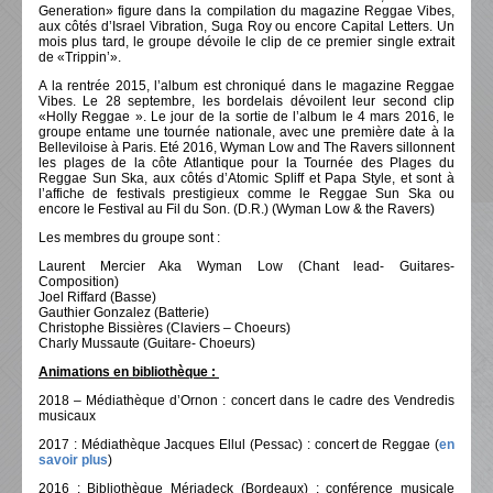
Generation» figure dans la compilation du magazine Reggae Vibes,
aux côtés d’Israel Vibration, Suga Roy ou encore Capital Letters. Un
mois plus tard, le groupe dévoile le clip de ce premier single extrait
de «Trippin’».
A la rentrée 2015, l’album est chroniqué dans le magazine Reggae
Vibes. Le 28 septembre, les bordelais dévoilent leur second clip
«Holly Reggae ». Le jour de la sortie de l’album le 4 mars 2016, le
groupe entame une tournée nationale, avec une première date à la
Belleviloise à Paris. Eté 2016, Wyman Low and The Ravers sillonnent
les plages de la côte Atlantique pour la Tournée des Plages du
Reggae Sun Ska, aux côtés d’Atomic Spliff et Papa Style, et sont à
l’affiche de festivals prestigieux comme le Reggae Sun Ska ou
encore le Festival au Fil du Son. (D.R.) (Wyman Low & the Ravers)
Les membres du groupe sont :
Laurent Mercier Aka Wyman Low (Chant lead- Guitares-
Composition)
Joel Riffard (Basse)
Gauthier Gonzalez (Batterie)
Christophe Bissières (Claviers – Choeurs)
Charly Mussaute (Guitare- Choeurs)
Animations en bibliothèque :
2018 – Médiathèque d’Ornon : concert dans le cadre des Vendredis
musicaux
2017 : Médiathèque Jacques Ellul (Pessac) : concert de Reggae (
en
savoir plus
)
2016 : Bibliothèque Mériadeck (Bordeaux) : conférence musicale