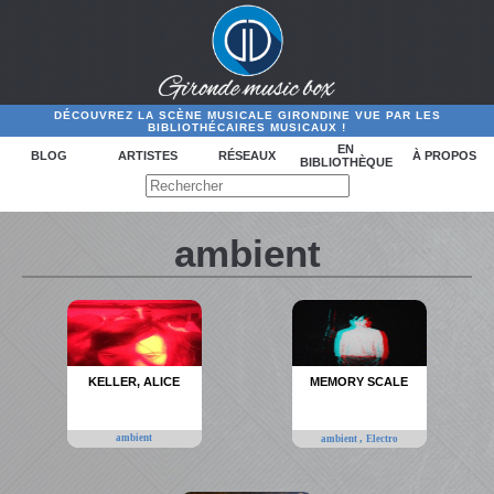
DÉCOUVREZ LA SCÈNE MUSICALE GIRONDINE VUE PAR LES
BIBLIOTHÉCAIRES MUSICAUX !
EN
BLOG
ARTISTES
RÉSEAUX
À PROPOS
BIBLIOTHÈQUE
ambient
KELLER, ALICE
MEMORY SCALE
ambient
,
ambient
Electro