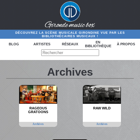
DÉCOUVREZ LA SCÈNE MUSICALE GIRONDINE VUE PAR LES
BIBLIOTHÉCAIRES MUSICAUX !
EN
BLOG
ARTISTES
RÉSEAUX
À PROPOS
BIBLIOTHÈQUE
Archives
RAGEOUS
RAW WILD
GRATOONS
Archives
Archives