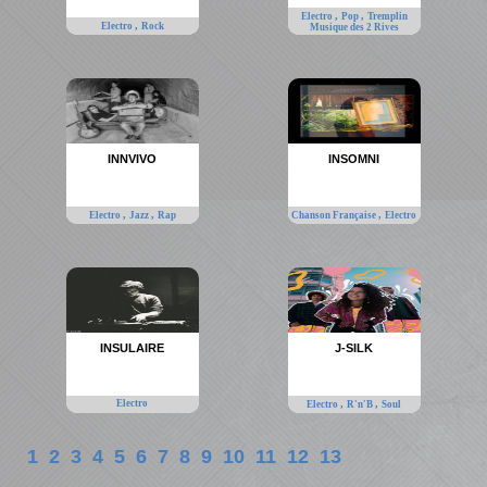
,
,
Electro
Pop
Tremplin
,
Electro
Rock
Musique des 2 Rives
INNVIVO
INSOMNI
,
,
,
Electro
Jazz
Rap
Chanson Française
Electro
INSULAIRE
J-SILK
Electro
,
,
Electro
R'n'B
Soul
1
2
3
4
5
6
7
8
9
10
11
12
13