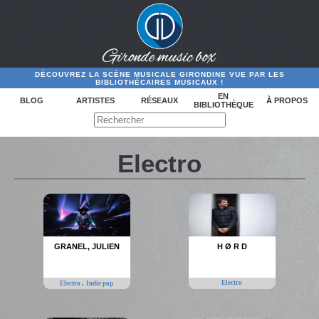
DÉCOUVREZ LA SCÈNE MUSICALE GIRONDINE VUE PAR LES
BIBLIOTHÉCAIRES MUSICAUX !
EN
BLOG
ARTISTES
RÉSEAUX
À PROPOS
BIBLIOTHÈQUE
Electro
GRANEL, JULIEN
H Ø R D
,
Electro
Electro
Indie pop