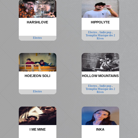
HARSHLOVE
HIPPOLYTE
,
,
Electro
Indie pop
Tremplin Musique des 2
Electro
Rives
HOEJEON SOLI
HOLLOW MOUNTAINS
,
,
Electro
Indie pop
Tremplin Musique des 2
Electro
Rives
I ME MINE
INKA