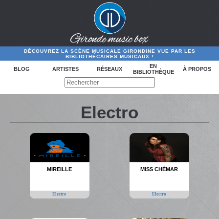
DÉCOUVREZ LA SCÈNE MUSICALE GIRONDINE VUE PAR LES
BIBLIOTHÉCAIRES MUSICAUX !
EN
BLOG
ARTISTES
RÉSEAUX
À PROPOS
BIBLIOTHÈQUE
Electro
MIREILLE
MISS CHÉMAR
Electro
Electro