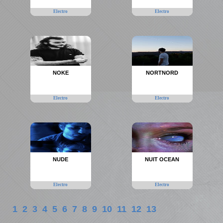
Electro
Electro
NOKE
NORTNORD
Electro
Electro
NUDE
NUIT OCEAN
Electro
Electro
1
2
3
4
5
6
7
8
9
10
11
12
13