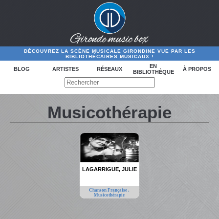
DÉCOUVREZ LA SCÈNE MUSICALE GIRONDINE VUE PAR LES
BIBLIOTHÉCAIRES MUSICAUX !
EN
BLOG
ARTISTES
RÉSEAUX
À PROPOS
BIBLIOTHÈQUE
Musicothérapie
LAGARRIGUE, JULIE
,
Chanson Française
Musicothérapie