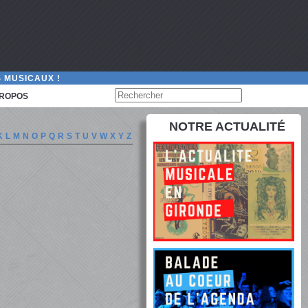
 MUSICAUX !
PROPOS
NOTRE ACTUALITÉ
K
L
M
N
O
P
Q
R
S
T
U
V
W
X
Y
Z