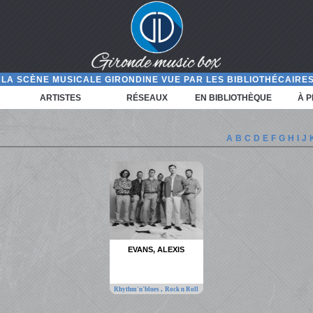
LA SCÈNE MUSICALE GIRONDINE VUE PAR LES BIBLIOTHÉCAIRES
ARTISTES
RÉSEAUX
EN BIBLIOTHÈQUE
À 
A
B
C
D
E
F
G
H
I
J
EVANS, ALEXIS
,
Rhythm'n'blues
Rock n Roll