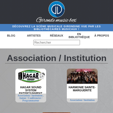
DÉCOUVREZ LA SCÈNE MUSICALE GIRONDINE VUE PAR LES
BIBLIOTHÉCAIRES MUSICAUX !
EN
BLOG
ARTISTES
RÉSEAUX
À PROPOS
BIBLIOTHÈQUE
Association / Institution
HAGAR SOUND
HARMONIE SAINTE-
SYSTEM
MARGUERITE
ENTERTAINMENT
,
Association / Institution
Auteur / Conférencier /
Association / Institution
Programmateur