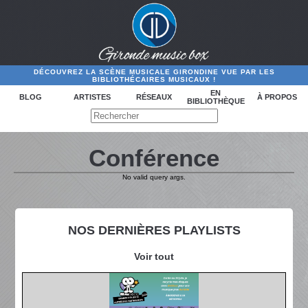
DÉCOUVREZ LA SCÈNE MUSICALE GIRONDINE VUE PAR LES
BIBLIOTHÉCAIRES MUSICAUX !
EN
BLOG
ARTISTES
RÉSEAUX
À PROPOS
BIBLIOTHÈQUE
Conférence
No valid query args.
NOS DERNIÈRES PLAYLISTS
Voir tout