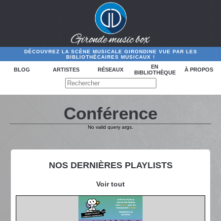
DÉCOUVREZ LA SCÈNE MUSICALE GIRONDINE VUE PAR LES
BIBLIOTHÉCAIRES MUSICAUX !
EN
BLOG
ARTISTES
RÉSEAUX
À PROPOS
BIBLIOTHÈQUE
Conférence
No valid query args.
NOS DERNIÈRES PLAYLISTS
Voir tout