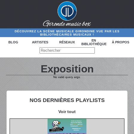
DÉCOUVREZ LA SCÈNE MUSICALE GIRONDINE VUE PAR LES
BIBLIOTHÉCAIRES MUSICAUX !
EN
BLOG
ARTISTES
RÉSEAUX
À PROPOS
BIBLIOTHÈQUE
Exposition
No valid query args.
NOS DERNIÈRES PLAYLISTS
Voir tout