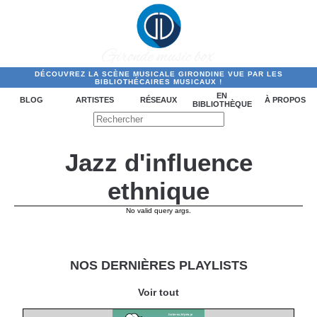
DÉCOUVREZ LA SCÈNE MUSICALE GIRONDINE VUE PAR LES
BIBLIOTHÉCAIRES MUSICAUX !
EN
BLOG
ARTISTES
RÉSEAUX
À PROPOS
BIBLIOTHÈQUE
Jazz d'influence
ethnique
No valid query args.
NOS DERNIÈRES PLAYLISTS
Voir tout