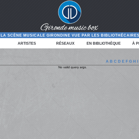
LA SCÈNE MUSICALE GIRONDINE VUE PAR LES BIBLIOTHÉCAIRES
ARTISTES
RÉSEAUX
EN BIBLIOTHÈQUE
À 
A
B
C
D
E
F
G
H
I
No valid query args.