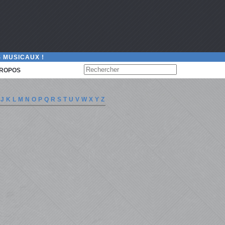
 MUSICAUX !
PROPOS
J
K
L
M
N
O
P
Q
R
S
T
U
V
W
X
Y
Z