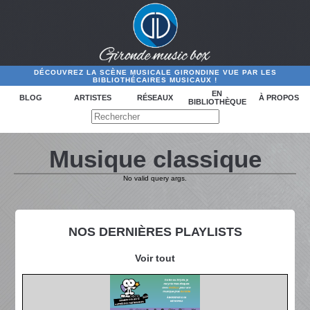
DÉCOUVREZ LA SCÈNE MUSICALE GIRONDINE VUE PAR LES
BIBLIOTHÉCAIRES MUSICAUX !
EN
BLOG
ARTISTES
RÉSEAUX
À PROPOS
BIBLIOTHÈQUE
Musique classique
No valid query args.
NOS DERNIÈRES PLAYLISTS
Voir tout