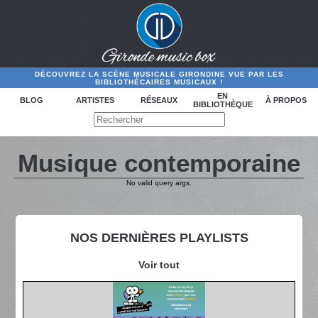
DÉCOUVREZ LA SCÈNE MUSICALE GIRONDINE VUE PAR LES
BIBLIOTHÉCAIRES MUSICAUX !
EN
BLOG
ARTISTES
RÉSEAUX
À PROPOS
BIBLIOTHÈQUE
Musique contemporaine
No valid query args.
NOS DERNIÈRES PLAYLISTS
Voir tout