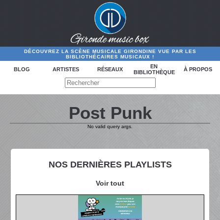
DÉCOUVREZ LA SCÈNE MUSICALE GIRONDINE VUE PAR LES
BIBLIOTHÉCAIRES MUSICAUX !
EN
BLOG
ARTISTES
RÉSEAUX
À PROPOS
BIBLIOTHÈQUE
Post Punk
No valid query args.
NOS DERNIÈRES PLAYLISTS
Voir tout