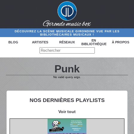
DÉCOUVREZ LA SCÈNE MUSICALE GIRONDINE VUE PAR LES
BIBLIOTHÉCAIRES MUSICAUX !
EN
BLOG
ARTISTES
RÉSEAUX
À PROPOS
BIBLIOTHÈQUE
Punk
No valid query args.
NOS DERNIÈRES PLAYLISTS
Voir tout