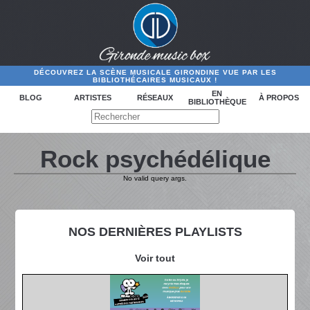
DÉCOUVREZ LA SCÈNE MUSICALE GIRONDINE VUE PAR LES
BIBLIOTHÉCAIRES MUSICAUX !
EN
BLOG
ARTISTES
RÉSEAUX
À PROPOS
BIBLIOTHÈQUE
Rock psychédélique
No valid query args.
NOS DERNIÈRES PLAYLISTS
Voir tout