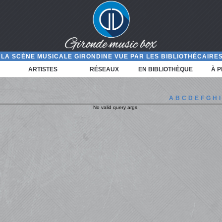
LA SCÈNE MUSICALE GIRONDINE VUE PAR LES BIBLIOTHÉCAIRES
ARTISTES
RÉSEAUX
EN BIBLIOTHÈQUE
À 
A
B
C
D
E
F
G
H
I
No valid query args.