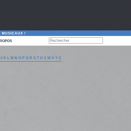
 MUSICAUX !
PROPOS
J
K
L
M
N
O
P
Q
R
S
T
U
V
W
X
Y
Z