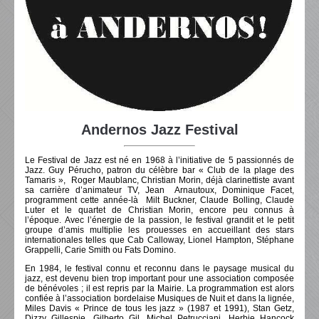
Andernos Jazz Festival
Le Festival de Jazz est né en 1968 à l’initiative de 5 passionnés de
Jazz. Guy Pérucho, patron du célèbre bar « Club de la plage des
Tamaris », Roger Maublanc, Christian Morin, déjà clarinettiste avant
sa carrière d’animateur TV, Jean Arnautoux, Dominique Facet,
programment cette année-là Milt Buckner, Claude Bolling, Claude
Luter et le quartet de Christian Morin, encore peu connus à
l’époque. Avec l’énergie de la passion, le festival grandit et le petit
groupe d’amis multiplie les prouesses en accueillant des stars
internationales telles que Cab Calloway, Lionel Hampton, Stéphane
Grappelli, Carie Smith ou Fats Domino.
En 1984, le festival connu et reconnu dans le paysage musical du
jazz, est devenu bien trop important pour une association composée
de bénévoles ; il est repris par la Mairie. La programmation est alors
confiée à l’association bordelaise Musiques de Nuit et dans la lignée,
Miles Davis « Prince de tous les jazz » (1987 et 1991), Stan Getz,
Dizzy Gillespie, Gilberto Gil, Michel Petrucciani, Herbie Hancock