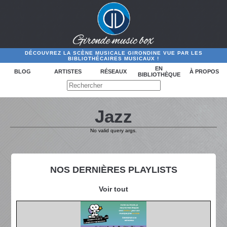
DÉCOUVREZ LA SCÈNE MUSICALE GIRONDINE VUE PAR LES
BIBLIOTHÉCAIRES MUSICAUX !
EN
BLOG
ARTISTES
RÉSEAUX
À PROPOS
BIBLIOTHÈQUE
Jazz
No valid query args.
NOS DERNIÈRES PLAYLISTS
Voir tout