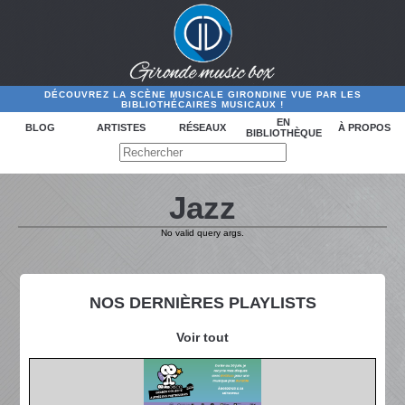
DÉCOUVREZ LA SCÈNE MUSICALE GIRONDINE VUE PAR LES
BIBLIOTHÉCAIRES MUSICAUX !
EN
BLOG
ARTISTES
RÉSEAUX
À PROPOS
BIBLIOTHÈQUE
Jazz
No valid query args.
NOS DERNIÈRES PLAYLISTS
Voir tout