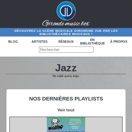
DÉCOUVREZ LA SCÈNE MUSICALE GIRONDINE VUE PAR LES
BIBLIOTHÉCAIRES MUSICAUX !
EN
BLOG
ARTISTES
RÉSEAUX
À PROPOS
BIBLIOTHÈQUE
Jazz
No valid query args.
NOS DERNIÈRES PLAYLISTS
Voir tout