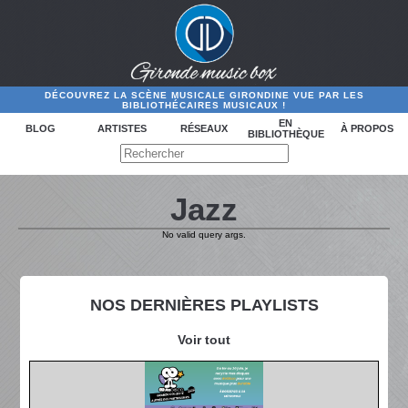
DÉCOUVREZ LA SCÈNE MUSICALE GIRONDINE VUE PAR LES
BIBLIOTHÉCAIRES MUSICAUX !
EN
BLOG
ARTISTES
RÉSEAUX
À PROPOS
BIBLIOTHÈQUE
Jazz
No valid query args.
NOS DERNIÈRES PLAYLISTS
Voir tout