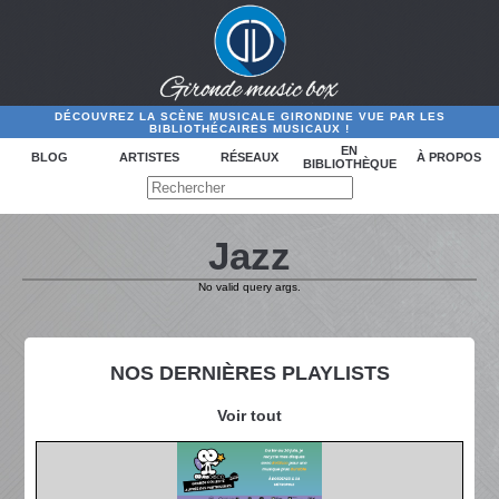
DÉCOUVREZ LA SCÈNE MUSICALE GIRONDINE VUE PAR LES
BIBLIOTHÉCAIRES MUSICAUX !
EN
BLOG
ARTISTES
RÉSEAUX
À PROPOS
BIBLIOTHÈQUE
Jazz
No valid query args.
NOS DERNIÈRES PLAYLISTS
Voir tout