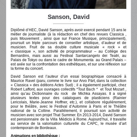
Sanson, David
Diplômé d’HEC, David Sanson, après avoir exercé pendant 15 ans le
métier de journaliste (à la rédaction en chef des revues Classica ,
puis Mouvement , ainsi que sur France Musique, principalement),
poursuit un triple parcours de conseiller artistique, d’auteur et de
musicien. Fruit de sa double culture musicale « rock » et
« classique », son activité de programmateur – au Collège des
Bernardins, mais aussi au Festival Santarcangelo dei Teatri, au
Palais de Tokyo ou dans le cadre de Monumenta au Grand Palais –
est axée sur la confrontation des esthétiques, et sur une réflexion sur
la forme du concert.
David Sanson est l’auteur d’un essai biographique consacré à
Maurice Ravel (paru, comme le livre sur Arvo Pärt, dans la collection
« Classica » des éditions Actes Sud) ; il a également participé, chez
Robert Laffont, aux ouvrages collectifs *Tout Bach * et Tout Mozart ,
ainsi qu’au Dictionnaire du rock de Michka Assayas. Il a signé
plusieurs textes pour des catalogues de plasticiens (Rainier
Lericolais, Marie-Jeanne Hoffner, etc.), et collabore régulièrement,
pour le théâtre, avec le Festival d’Automne à Paris et le Théâtre
national de la Colline. Parallèlement, il poursuit son activité de
musicien avec son projet That Summer. En 2013-2014, David Sanson
est pensionnaire de la Villa Médicis à Rome. Aujourd’hui, il travaille
au service de la valorisation culturelle du CAPC, le musée d’art
contemporain de Bordeaux.
Animations en bibliothèque :