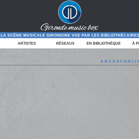
LA SCÈNE MUSICALE GIRONDINE VUE PAR LES BIBLIOTHÉCAIRES
ARTISTES
RÉSEAUX
EN BIBLIOTHÈQUE
À 
A
B
C
D
E
F
G
H
I
J