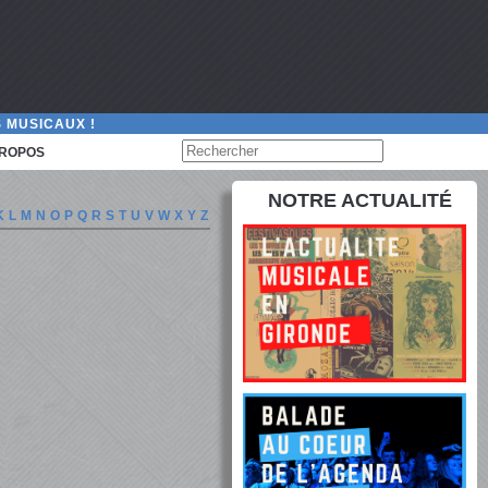
 MUSICAUX !
PROPOS
NOTRE ACTUALITÉ
K
L
M
N
O
P
Q
R
S
T
U
V
W
X
Y
Z