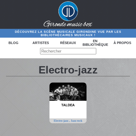
DÉCOUVREZ LA SCÈNE MUSICALE GIRONDINE VUE PAR LES
BIBLIOTHÉCAIRES MUSICAUX !
EN
BLOG
ARTISTES
RÉSEAUX
À PROPOS
BIBLIOTHÈQUE
Electro-jazz
TALDEA
,
Electro-jazz
Jazz rock