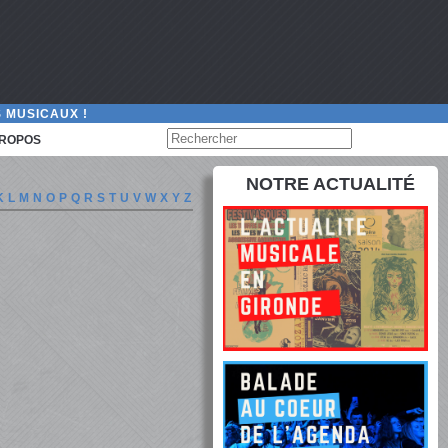
 MUSICAUX !
PROPOS
NOTRE ACTUALITÉ
K
L
M
N
O
P
Q
R
S
T
U
V
W
X
Y
Z