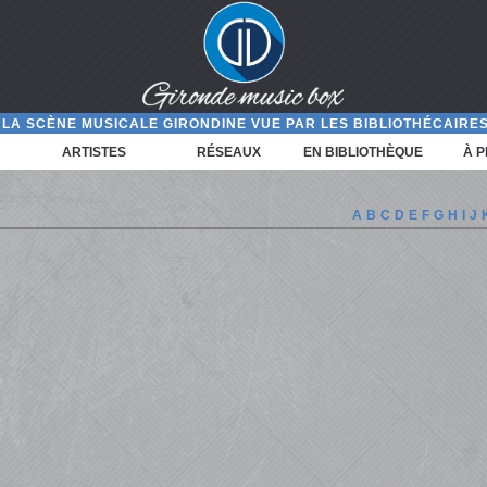
LA SCÈNE MUSICALE GIRONDINE VUE PAR LES BIBLIOTHÉCAIRES
ARTISTES
RÉSEAUX
EN BIBLIOTHÈQUE
À 
A
B
C
D
E
F
G
H
I
J