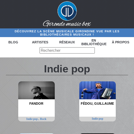
DÉCOUVREZ LA SCÈNE MUSICALE GIRONDINE VUE PAR LES
BIBLIOTHÉCAIRES MUSICAUX !
EN
BLOG
ARTISTES
RÉSEAUX
À PROPOS
BIBLIOTHÈQUE
Indie pop
FANDOR
FÉDOU, GUILLAUME
,
Indie pop
Indie pop
Rock