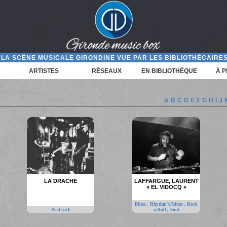
LA SCÈNE MUSICALE GIRONDINE VUE PAR LES BIBLIOTHÉCAIRES
ARTISTES
RÉSEAUX
EN BIBLIOTHÈQUE
À 
A
B
C
D
E
F
G
H
I
J
LA DRACHE
LAFFARGUE, LAURENT
« EL VIDOCQ »
,
,
Blues
Rhythm'n'blues
Rock
,
Post rock
n Roll
Soul