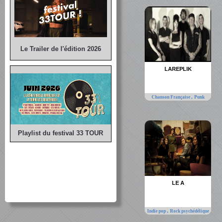
Le Trailer de l'édition 2026
LAREPLIK
,
Chanson Française
Punk
Playlist du festival 33 TOUR
LE A
,
Indie pop
Rock psychédélique