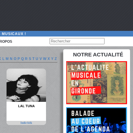
 MUSICAUX !
PROPOS
NOTRE ACTUALITÉ
K
L
M
N
O
P
Q
R
S
T
U
V
W
X
Y
Z
LAL TUNA
Indie folk