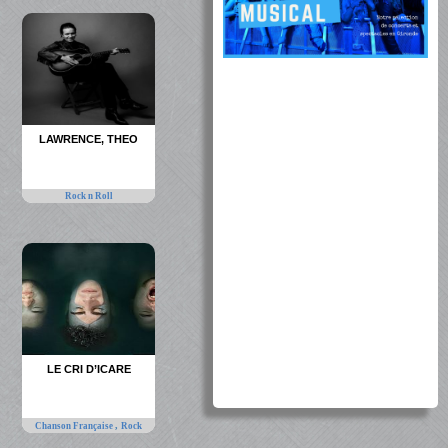
LAWRENCE, THEO
Rock n Roll
LE CRI D’ICARE
,
Chanson Française
Rock