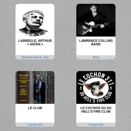
LARREGLE, ARTHUR
LAWRENCE COLLINS
« SATAN »
BAND
,
Alternative Rock
Pop
Rock
LE CLUB
LE COCHON 311 DU
HELL’S FIRE CLUB
Garage rock
Garage rock