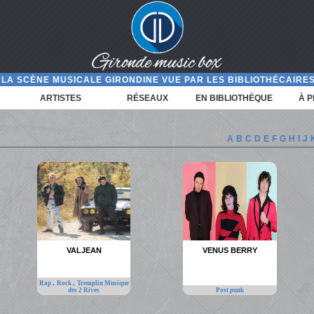
LA SCÈNE MUSICALE GIRONDINE VUE PAR LES BIBLIOTHÉCAIRES
ARTISTES
RÉSEAUX
EN BIBLIOTHÈQUE
À 
A
B
C
D
E
F
G
H
I
J
VALJEAN
VENUS BERRY
,
,
Rap
Rock
Tremplin Musique
des 2 Rives
Post punk