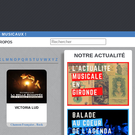
 MUSICAUX !
PROPOS
NOTRE ACTUALITÉ
K
L
M
N
O
P
Q
R
S
T
U
V
W
X
Y
Z
VICTORIA LUD
,
Chanson Française
Rock