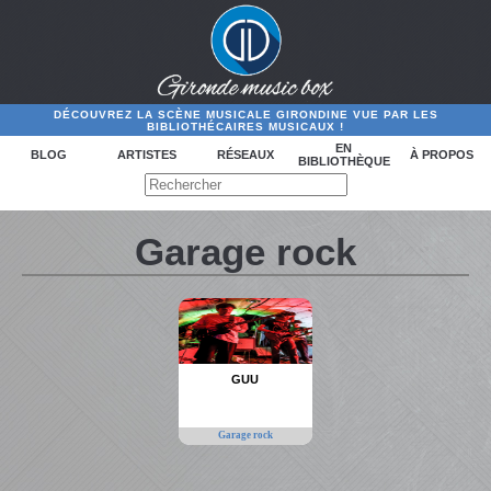
DÉCOUVREZ LA SCÈNE MUSICALE GIRONDINE VUE PAR LES
BIBLIOTHÉCAIRES MUSICAUX !
EN
BLOG
ARTISTES
RÉSEAUX
À PROPOS
BIBLIOTHÈQUE
Garage rock
GUU
Garage rock