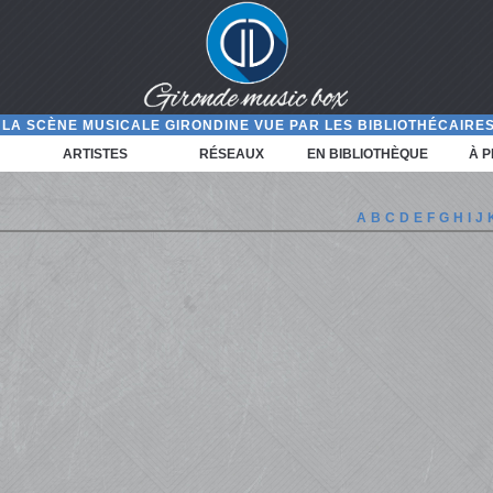
LA SCÈNE MUSICALE GIRONDINE VUE PAR LES BIBLIOTHÉCAIRES
ARTISTES
RÉSEAUX
EN BIBLIOTHÈQUE
À 
A
B
C
D
E
F
G
H
I
J