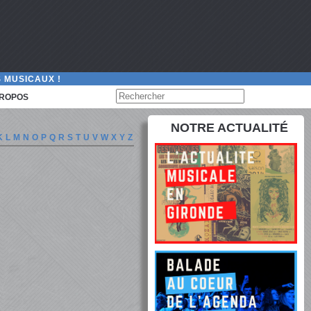
 MUSICAUX !
PROPOS
NOTRE ACTUALITÉ
K
L
M
N
O
P
Q
R
S
T
U
V
W
X
Y
Z