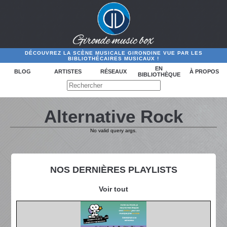
DÉCOUVREZ LA SCÈNE MUSICALE GIRONDINE VUE PAR LES
BIBLIOTHÉCAIRES MUSICAUX !
EN
BLOG
ARTISTES
RÉSEAUX
À PROPOS
BIBLIOTHÈQUE
Alternative Rock
No valid query args.
NOS DERNIÈRES PLAYLISTS
Voir tout