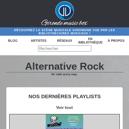
DÉCOUVREZ LA SCÈNE MUSICALE GIRONDINE VUE PAR LES
BIBLIOTHÉCAIRES MUSICAUX !
EN
BLOG
ARTISTES
RÉSEAUX
À PROPOS
BIBLIOTHÈQUE
Alternative Rock
No valid query args.
NOS DERNIÈRES PLAYLISTS
Voir tout