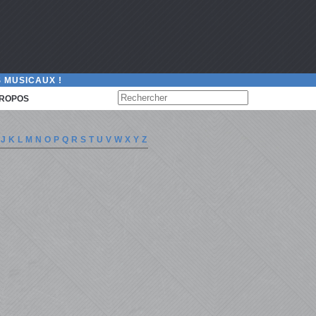
 MUSICAUX !
PROPOS
J
K
L
M
N
O
P
Q
R
S
T
U
V
W
X
Y
Z