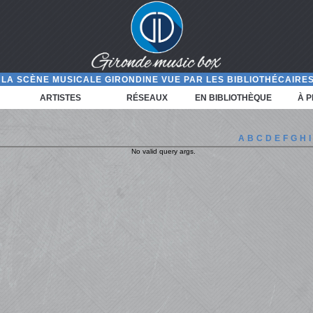
LA SCÈNE MUSICALE GIRONDINE VUE PAR LES BIBLIOTHÉCAIRES
ARTISTES
RÉSEAUX
EN BIBLIOTHÈQUE
À 
A
B
C
D
E
F
G
H
I
No valid query args.