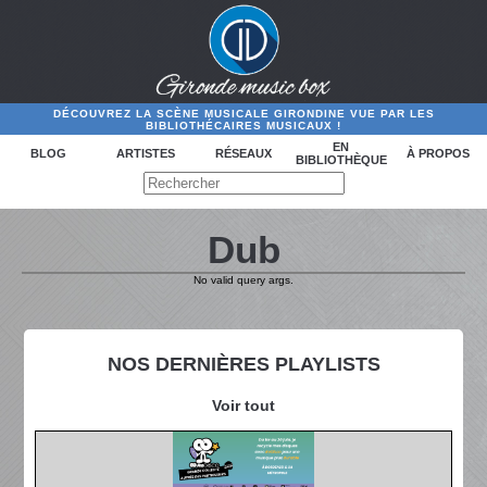
DÉCOUVREZ LA SCÈNE MUSICALE GIRONDINE VUE PAR LES
BIBLIOTHÉCAIRES MUSICAUX !
EN
BLOG
ARTISTES
RÉSEAUX
À PROPOS
BIBLIOTHÈQUE
Dub
No valid query args.
NOS DERNIÈRES PLAYLISTS
Voir tout