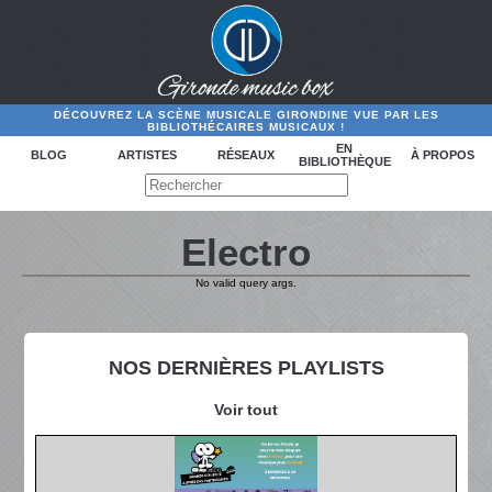
DÉCOUVREZ LA SCÈNE MUSICALE GIRONDINE VUE PAR LES
BIBLIOTHÉCAIRES MUSICAUX !
EN
BLOG
ARTISTES
RÉSEAUX
À PROPOS
BIBLIOTHÈQUE
Electro
No valid query args.
NOS DERNIÈRES PLAYLISTS
Voir tout