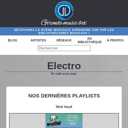
DÉCOUVREZ LA SCÈNE MUSICALE GIRONDINE VUE PAR LES
BIBLIOTHÉCAIRES MUSICAUX !
EN
BLOG
ARTISTES
RÉSEAUX
À PROPOS
BIBLIOTHÈQUE
Electro
No valid query args.
NOS DERNIÈRES PLAYLISTS
Voir tout