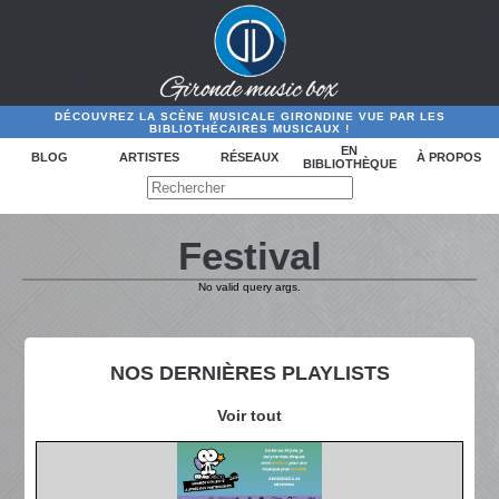
DÉCOUVREZ LA SCÈNE MUSICALE GIRONDINE VUE PAR LES
BIBLIOTHÉCAIRES MUSICAUX !
EN
BLOG
ARTISTES
RÉSEAUX
À PROPOS
BIBLIOTHÈQUE
Festival
No valid query args.
NOS DERNIÈRES PLAYLISTS
Voir tout