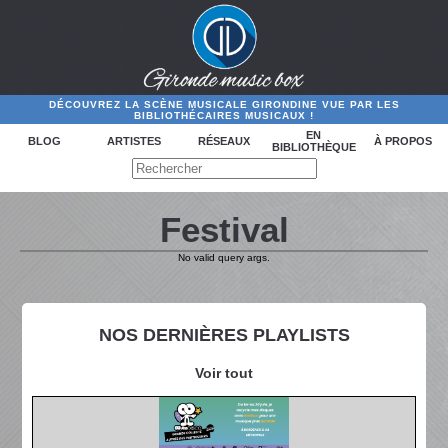
DÉCOUVREZ LA SCÈNE MUSICALE GIRONDINE VUE PAR LES
BIBLIOTHÉCAIRES MUSICAUX !
EN
BLOG
ARTISTES
RÉSEAUX
À PROPOS
BIBLIOTHÈQUE
Festival
No valid query args.
NOS DERNIÈRES PLAYLISTS
Voir tout