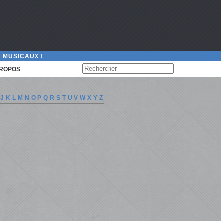
 MUSICAUX !
PROPOS
J
K
L
M
N
O
P
Q
R
S
T
U
V
W
X
Y
Z