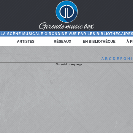
LA SCÈNE MUSICALE GIRONDINE VUE PAR LES BIBLIOTHÉCAIRES
ARTISTES
RÉSEAUX
EN BIBLIOTHÈQUE
À 
A
B
C
D
E
F
G
H
I
No valid query args.