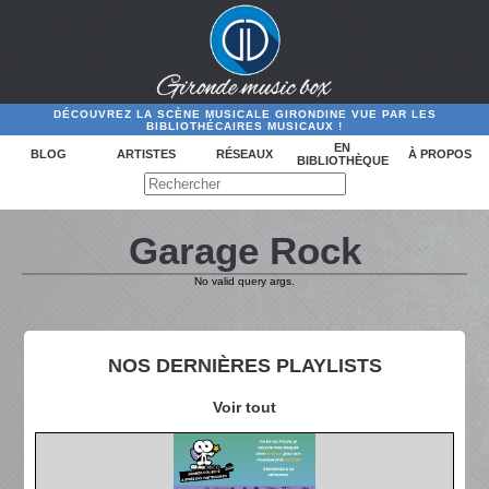
DÉCOUVREZ LA SCÈNE MUSICALE GIRONDINE VUE PAR LES
BIBLIOTHÉCAIRES MUSICAUX !
EN
BLOG
ARTISTES
RÉSEAUX
À PROPOS
BIBLIOTHÈQUE
Garage Rock
No valid query args.
NOS DERNIÈRES PLAYLISTS
Voir tout